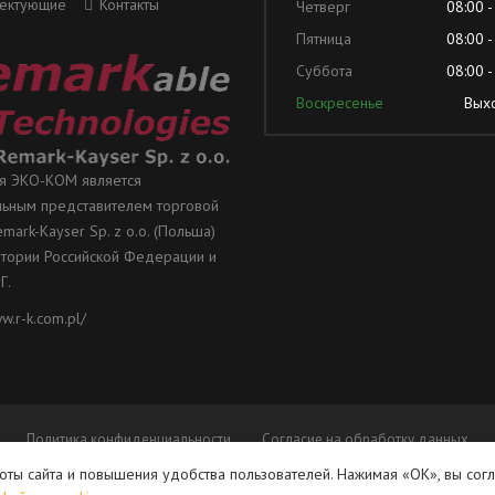
ектующие
Контакты
Четверг
08:00 -
Пятница
08:00 -
Суббота
08:00 -
Воскресенье
Вых
я ЭКО-КОМ является
ьным представителем торговой
mark-Kayser Sp. z o.o. (Польша)
итории Российской Федерации и
Г.
ww.r-k.com.pl/
Политика конфиденциальности
Согласие на обработку данных
ты сайта и повышения удобства пользователей. Нажимая «ОК», вы сог