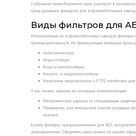
Собранная пылесборником пыль участвует в производс
Цена рукавных фильтров для асфальтобетонных заводов
Виды фильтров для А
Используемые на асфальтобетонных заводах фильтры о
производительности. Их фильтрующий материал проход
Антистатическую;
Искростойкую;
Водо-и маслостойкую;
Кислото- и гидролизостойкую;
Нанесение микроволокон и PTFE-membrane для 
У нас можно заказать их основные комплектующие:
Металлические каркасы со специальным защитны
Пневматику для импульсной очистки рукавных ф
клапана.
Купить фильтры, предназначенные для АБЗ, предлагае
демократичная. Оформить заказ можно на нашем офици