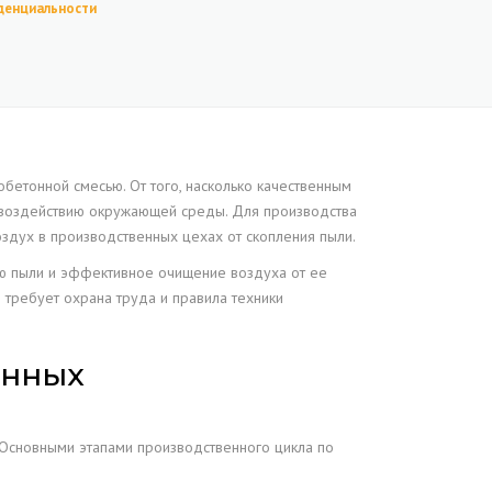
денциальности
ЕНЕДЖМЕНТ
 ГЕРМЕТИЧНОСТИ
ОК
ВАНИЕ
ВАЛЬНОГО
бетонной смесью. От того, насколько качественным
ВАНИЯ
му воздействию окружающей среды. Для производства
здух в производственных цехах от скопления пыли.
ОПИЧЕСКИЙ
ию пыли и эффективное очищение воздуха от ее
РНЫЙ АНАЛИЗ
 требует охрана труда и правила техники
енных
 Основными этапами производственного цикла по