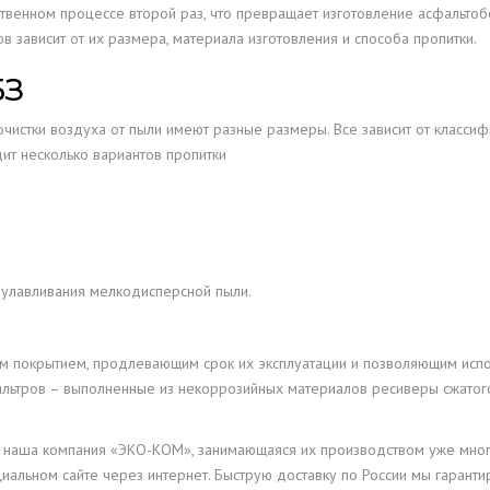
твенном процессе второй раз, что превращает изготовление асфальтоб
 зависит от их размера, материала изготовления и способа пропитки.
БЗ
чистки воздуха от пыли имеют разные размеры. Все зависит от класси
ит несколько вариантов пропитки
улавливания мелкодисперсной пыли.
м покрытием, продлевающим срок их эксплуатации и позволяющим испо
ильтров – выполненные из некоррозийных материалов ресиверы сжато
т наша компания «ЭКО-КОМ», занимающаяся их производством уже много
альном сайте через интернет. Быструю доставку по России мы гаранти