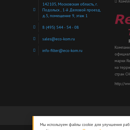
Компл
142105, Московская область, г.
Подольск , 1-й Деловой проезд,
д.5, помещение 9, этаж 1
8 (495) 544 - 54 - 08
sales@eco-kom.ru
Компани
info-filter@eco-kom.ru
официал
марки Re
на терр
стран СН
http://w
Мы используем файлы cookie для улучшения рабо