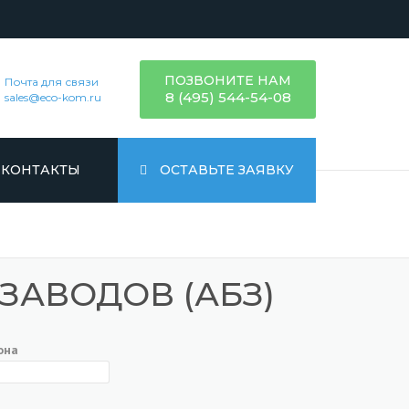
ПОЗВОНИТЕ НАМ
Почта для связи
8 (495) 544-54-08
sales@eco-kom.ru
КОНТАКТЫ
ОСТАВЬТЕ ЗАЯВКУ
ЕЦИАЛИСТА НА
ЗАВОДОВ (АБЗ)
ДСТВЕННУЮ
 ПО ВСЕЙ РОССИИ
она
 АВАРИЙНОГО
ИЛЬТРОВ