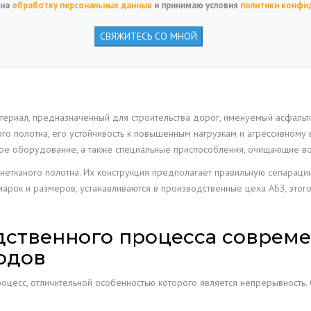
 на
обработку персональных данных
и принимаю условия
политики конфи
КАРКАСЫ
ФИЛЬТР М
УСТАНОВОЧНЫЕ РАМКИ
ПРОВЕРКА
УСТАНОВ
МАТЕРИАЛЫ ДЛЯ КАРМАННЫХ
ФИЛЬТРОВ
ОБСЛЕДО
ФИЛЬТРО
ериал, предназначенный для строительства дорог, именуемый асфальто
ОБОРУДО
ного полотна, его устойчивость к повышенным нагрузкам и агрессивно
ФИЛЬТРОВАЛЬНЫЕ РУКАВА
ое оборудование, а также специальные приспособления, очищающие во
МИКРОСК
МАТЕРИАЛЫ ДЛЯ РУКАВНЫХ
нетканого полотна. Их конструкция предполагает правильную сепарац
ЛАБОРАТО
ФИЛЬТРОВ
арок и размеров, устанавливаются в производственные цеха АБЗ, этого
ТКАНИ ДЛЯ АЭРОЖЕЛОБОВ
дственного процесса соврем
одов
оцесс, отличительной особенностью которого является непрерывность.